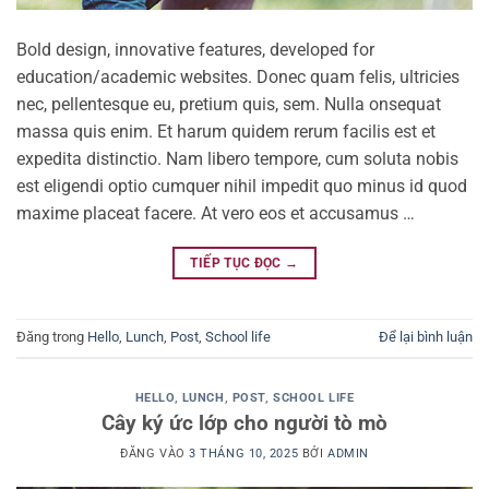
Bold design, innovative features, developed for
education/academic websites. Donec quam felis, ultricies
nec, pellentesque eu, pretium quis, sem. Nulla onsequat
massa quis enim. Et harum quidem rerum facilis est et
expedita distinctio. Nam libero tempore, cum soluta nobis
est eligendi optio cumquer nihil impedit quo minus id quod
maxime placeat facere. At vero eos et accusamus …
TIẾP TỤC ĐỌC
→
Đăng trong
Hello
,
Lunch
,
Post
,
School life
Để lại bình luận
HELLO
,
LUNCH
,
POST
,
SCHOOL LIFE
Cây ký ức lớp cho người tò mò
ĐĂNG VÀO
3 THÁNG 10, 2025
BỞI
ADMIN