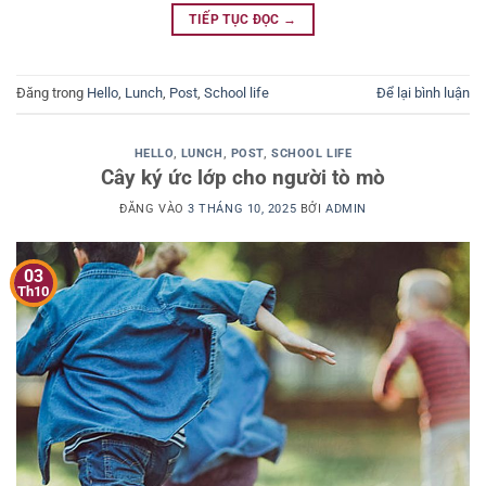
TIẾP TỤC ĐỌC
→
Đăng trong
Hello
,
Lunch
,
Post
,
School life
Để lại bình luận
HELLO
,
LUNCH
,
POST
,
SCHOOL LIFE
Cây ký ức lớp cho người tò mò
ĐĂNG VÀO
3 THÁNG 10, 2025
BỞI
ADMIN
03
Th10