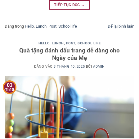
TIẾP TỤC ĐỌC
→
Đăng trong
Hello
,
Lunch
,
Post
,
School life
Để lại bình luận
HELLO
,
LUNCH
,
POST
,
SCHOOL LIFE
Quà tặng đánh dấu trang dễ dàng cho
Ngày của Mẹ
ĐĂNG VÀO
3 THÁNG 10, 2025
BỞI
ADMIN
03
Th10