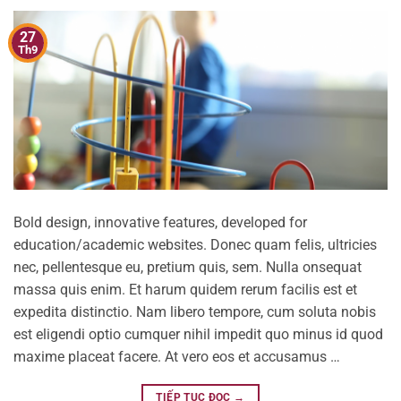
27
Th9
Bold design, innovative features, developed for
education/academic websites. Donec quam felis, ultricies
nec, pellentesque eu, pretium quis, sem. Nulla onsequat
massa quis enim. Et harum quidem rerum facilis est et
expedita distinctio. Nam libero tempore, cum soluta nobis
est eligendi optio cumquer nihil impedit quo minus id quod
maxime placeat facere. At vero eos et accusamus …
TIẾP TỤC ĐỌC
→