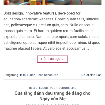
Bold design, innovative features, developed for
education/academic websites. Donec quam felis, ultricies
nec, pellentesque eu, pretium quis, sem. Nulla onsequat
massa quis enim. Et harum quidem rerum facilis est et
expedita distinctio. Nam libero tempore, cum soluta nobis
est eligendi optio cumquer nihil impedit quo minus id quod
maxime placeat facere. At vero eos et accusamus …
TIẾP TỤC ĐỌC
→
Đăng trong
Hello
,
Lunch
,
Post
,
School life
Để lại bình luận
HELLO
,
LUNCH
,
POST
,
SCHOOL LIFE
Quà tặng đánh dấu trang dễ dàng cho
Ngày của Mẹ