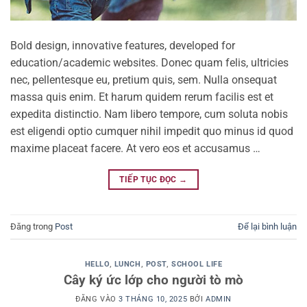
Bold design, innovative features, developed for
education/academic websites. Donec quam felis, ultricies
nec, pellentesque eu, pretium quis, sem. Nulla onsequat
massa quis enim. Et harum quidem rerum facilis est et
expedita distinctio. Nam libero tempore, cum soluta nobis
est eligendi optio cumquer nihil impedit quo minus id quod
maxime placeat facere. At vero eos et accusamus …
TIẾP TỤC ĐỌC
→
Đăng trong
Post
Để lại bình luận
HELLO
,
LUNCH
,
POST
,
SCHOOL LIFE
Cây ký ức lớp cho người tò mò
ĐĂNG VÀO
3 THÁNG 10, 2025
BỞI
ADMIN