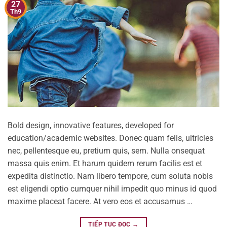
27
Th9
Bold design, innovative features, developed for
education/academic websites. Donec quam felis, ultricies
nec, pellentesque eu, pretium quis, sem. Nulla onsequat
massa quis enim. Et harum quidem rerum facilis est et
expedita distinctio. Nam libero tempore, cum soluta nobis
est eligendi optio cumquer nihil impedit quo minus id quod
maxime placeat facere. At vero eos et accusamus …
TIẾP TỤC ĐỌC
→