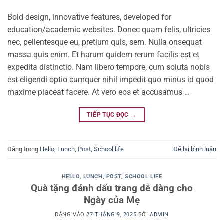
Bold design, innovative features, developed for
education/academic websites. Donec quam felis, ultricies
nec, pellentesque eu, pretium quis, sem. Nulla onsequat
massa quis enim. Et harum quidem rerum facilis est et
expedita distinctio. Nam libero tempore, cum soluta nobis
est eligendi optio cumquer nihil impedit quo minus id quod
maxime placeat facere. At vero eos et accusamus …
TIẾP TỤC ĐỌC
→
Đăng trong
Hello
,
Lunch
,
Post
,
School life
Để lại bình luận
HELLO
,
LUNCH
,
POST
,
SCHOOL LIFE
Quà tặng đánh dấu trang dễ dàng cho
Ngày của Mẹ
ĐĂNG VÀO
27 THÁNG 9, 2025
BỞI
ADMIN