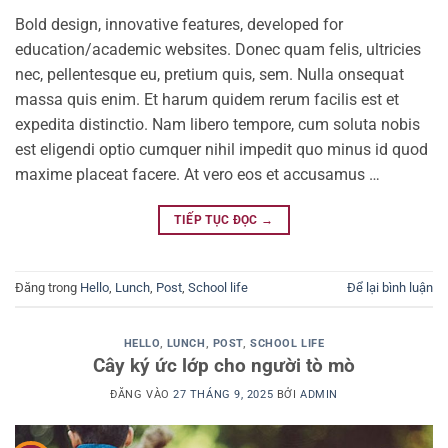
Bold design, innovative features, developed for
education/academic websites. Donec quam felis, ultricies
nec, pellentesque eu, pretium quis, sem. Nulla onsequat
massa quis enim. Et harum quidem rerum facilis est et
expedita distinctio. Nam libero tempore, cum soluta nobis
est eligendi optio cumquer nihil impedit quo minus id quod
maxime placeat facere. At vero eos et accusamus …
TIẾP TỤC ĐỌC
→
Đăng trong
Hello
,
Lunch
,
Post
,
School life
Để lại bình luận
HELLO
,
LUNCH
,
POST
,
SCHOOL LIFE
Cây ký ức lớp cho người tò mò
ĐĂNG VÀO
27 THÁNG 9, 2025
BỞI
ADMIN