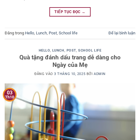
TIẾP TỤC ĐỌC
→
Đăng trong
Hello
,
Lunch
,
Post
,
School life
Để lại bình luận
HELLO
,
LUNCH
,
POST
,
SCHOOL LIFE
Quà tặng đánh dấu trang dễ dàng cho
Ngày của Mẹ
ĐĂNG VÀO
3 THÁNG 10, 2025
BỞI
ADMIN
03
Th10