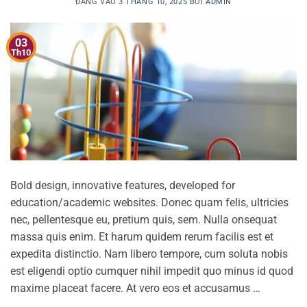
ĐĂNG VÀO
3 THÁNG 10, 2025
BỞI
ADMIN
03
Th10
Bold design, innovative features, developed for
education/academic websites. Donec quam felis, ultricies
nec, pellentesque eu, pretium quis, sem. Nulla onsequat
massa quis enim. Et harum quidem rerum facilis est et
expedita distinctio. Nam libero tempore, cum soluta nobis
est eligendi optio cumquer nihil impedit quo minus id quod
maxime placeat facere. At vero eos et accusamus …