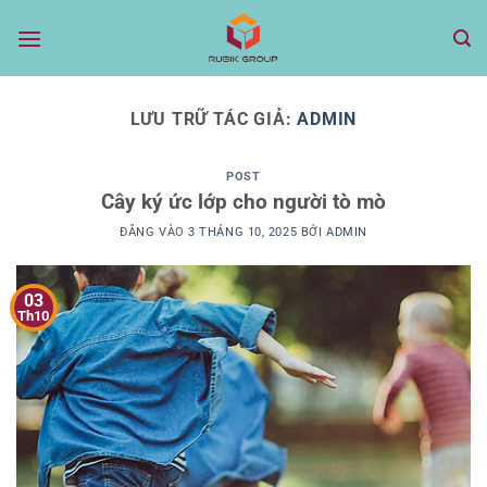
Bỏ
qua
nội
dung
LƯU TRỮ TÁC GIẢ:
ADMIN
POST
Cây ký ức lớp cho người tò mò
ĐĂNG VÀO
3 THÁNG 10, 2025
BỞI
ADMIN
03
Th10