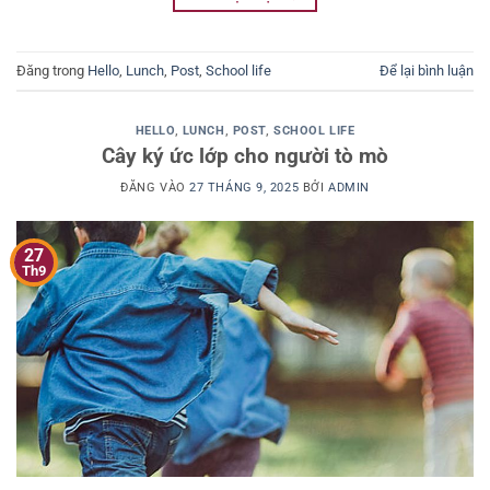
Đăng trong
Hello
,
Lunch
,
Post
,
School life
Để lại bình luận
HELLO
,
LUNCH
,
POST
,
SCHOOL LIFE
Cây ký ức lớp cho người tò mò
ĐĂNG VÀO
27 THÁNG 9, 2025
BỞI
ADMIN
27
Th9