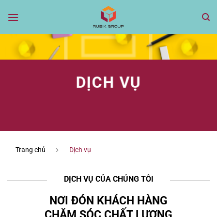
Bỏ
qua
nội
dung
DỊCH VỤ
Trang chủ
Dịch vụ
DỊCH VỤ CỦA CHÚNG TÔI
NƠI ĐÓN KHÁCH HÀNG
CHĂM SÓC CHẤT LƯỢNG