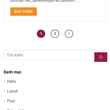
ultricies nec, pellentesque eu, pretium ...
ĐỌC THÊM
1
2
Danh mục
Hello
Lunch
Post